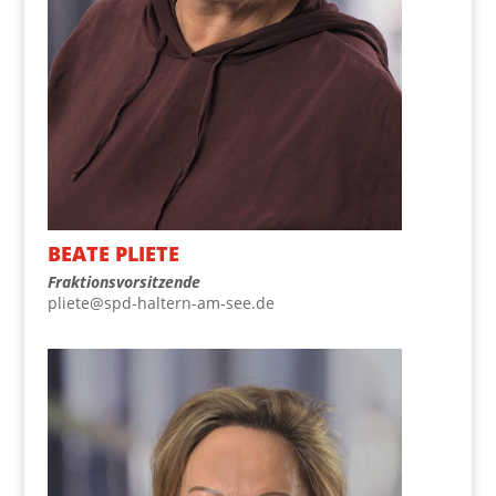
BEA­TE PLIETE
Frak­ti­ons­vor­sit­zen­de
pliete@spd-haltern-am-see.de