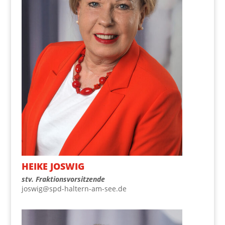
HEI­KE JOSWIG
stv. Frak­ti­ons­vor­sit­zen­de
joswig@spd-haltern-am-see.de