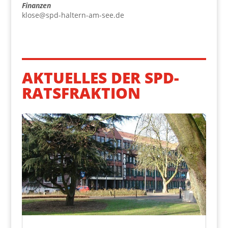
Finan­zen
klose@spd-haltern-am-see.de
AKTUELLES DER SPD-
RATSFRAKTION