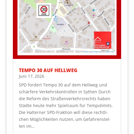
TEM­PO 30 AUF HELLWEG
Juni 17, 2026
SPD for­dert Tem­po 30 auf dem Hell­weg und
schär­fe­re Ver­kehrs­kon­trol­len in Sythen Durch
die Reform des Stra­ßen­ver­kehrs­rechts haben
Städ­te heu­te mehr Spiel­raum für Tem­po­li­mits.
Die Hal­ter­ner SPD-Frak­ti­on will die­se recht­li­
chen Mög­lich­kei­ten nut­zen, um Gefah­ren­stel­
len im…