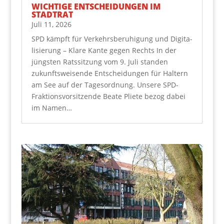
WICH­TI­GE ENT­SCHEI­DUN­GEN IM
STADTRAT
Juli 11, 2026
SPD kämpft für Ver­kehrs­be­ru­hi­gung und Digi­ta­
li­sie­rung – Kla­re Kan­te gegen Rechts In der
jüngs­ten Rats­sit­zung vom 9. Juli stan­den
zukunfts­wei­sen­de Ent­schei­dun­gen für Hal­tern
am See auf der Tages­ord­nung. Unse­re SPD-
Frak­ti­ons­vor­sit­zen­de Bea­te Plie­te bezog dabei
im Namen…