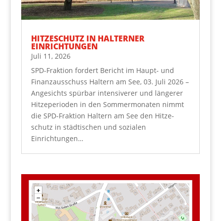
HIT­ZE­SCHUTZ IN HAL­TER­NER
EINRICHTUNGEN
Juli 11, 2026
SPD-Frak­ti­on for­dert Bericht im Haupt- und
Finanz­aus­schuss Hal­tern am See, 03. Juli 2026 –
Ange­sichts spür­bar inten­si­ve­rer und län­ge­rer
Hit­ze­pe­ri­oden in den Som­mer­mo­na­ten nimmt
die SPD-Frak­ti­on Hal­tern am See den Hit­ze­
schutz in städ­ti­schen und sozia­len
Einrichtungen…