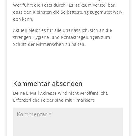
Wer führt die Tests durch? Es ist kaum vor­stell­bar,
dass den Kleins­ten die Selbst­tes­tung zuge­mu­tet wer­
den kann.
Aktu­ell bleibt es für alle uner­läss­lich, sich an die
stren­gen Hygie­ne- und Kon­takt­re­ge­lun­gen zum
Schutz der Mit­men­schen zu halten.
Kommentar absenden
Deine E-Mail-Adresse wird nicht veröffentlicht.
Erforderliche Felder sind mit
*
markiert