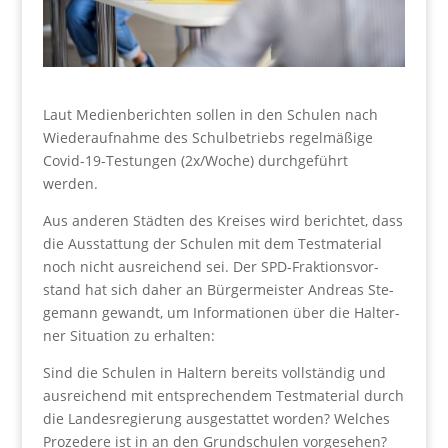
Laut Medi­en­be­rich­ten sol­len in den Schu­len nach
Wie­der­auf­nah­me des Schul­be­triebs regel­mä­ßi­ge
Covid-19-Tes­tun­gen (2x/Woche) durch­ge­führt
werden.
Aus ande­ren Städ­ten des Krei­ses wird berich­tet, dass
die Aus­stat­tung der Schu­len mit dem Test­ma­te­ri­al
noch nicht aus­rei­chend sei. Der SPD-Frak­ti­ons­vor­
stand hat sich daher an Bür­ger­meis­ter Andre­as Ste­
ge­mann gewandt, um Infor­ma­tio­nen über die Hal­ter­
ner Situa­ti­on zu erhalten:
Sind die Schu­len in Hal­tern bereits voll­stän­dig und
aus­rei­chend mit ent­spre­chen­dem Test­ma­te­ri­al durch
die Lan­des­re­gie­rung aus­ge­stat­tet wor­den? Wel­ches
Pro­ze­de­re ist in an den Grund­schu­len vor­ge­se­hen?