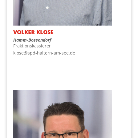
VOL­KER KLOSE
Hamm-Bos­sen­dorf
Frak­ti­ons­kas­sie­rer
klose@spd-haltern-am-see.de