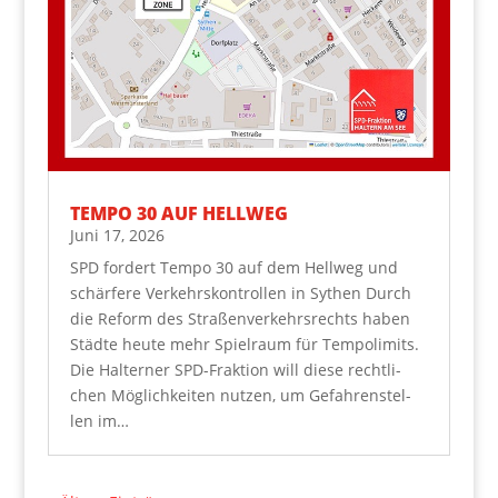
TEM­PO 30 AUF HELLWEG
Juni 17, 2026
SPD for­dert Tem­po 30 auf dem Hell­weg und
schär­fe­re Ver­kehrs­kon­trol­len in Sythen Durch
die Reform des Stra­ßen­ver­kehrs­rechts haben
Städ­te heu­te mehr Spiel­raum für Tem­po­li­mits.
Die Hal­ter­ner SPD-Frak­ti­on will die­se recht­li­
chen Mög­lich­kei­ten nut­zen, um Gefah­ren­stel­
len im…