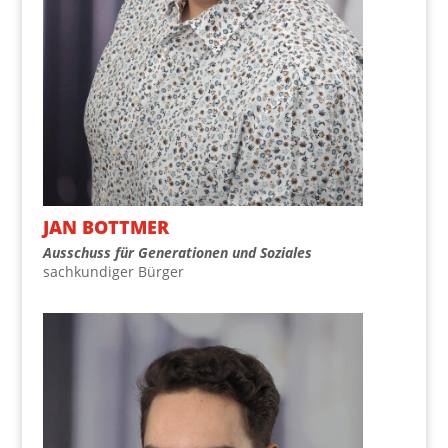
JAN BOT­T­MER
Aus­schuss für Gene­ra­tio­nen und Soziales
sach­kun­di­ger Bürger