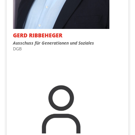
GERD RIB­BE­HE­GER
Aus­schuss für Gene­ra­tio­nen und Soziales
DGB