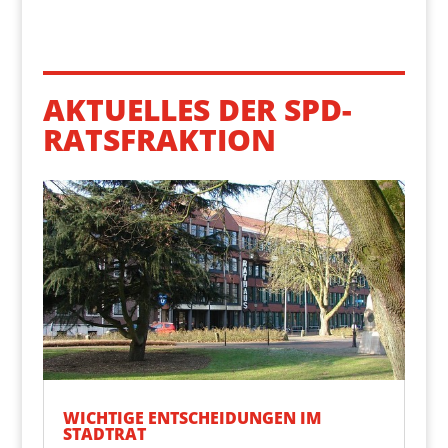
AKTUELLES DER SPD-
RATSFRAKTION
WICH­TI­GE ENT­SCHEI­DUN­GEN IM
STADTRAT