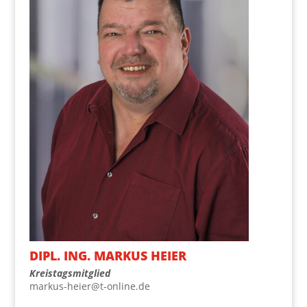
DIPL. ING. MAR­KUS HEIER
Kreis­tags­mit­glied
markus-heier@t‑online.de