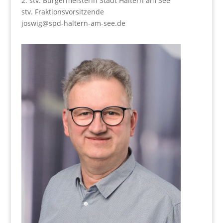
2. stv. Bür­ger­meis­te­rin Stadt Hal­tern am See
stv. Fraktionsvorsitzende
joswig@spd-haltern-am-see.de