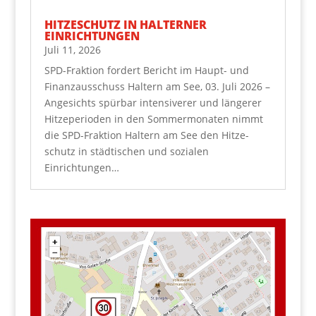
HIT­ZE­SCHUTZ IN HAL­TER­NER
EINRICHTUNGEN
Juli 11, 2026
SPD-Frak­ti­on for­dert Bericht im Haupt- und
Finanz­aus­schuss Hal­tern am See, 03. Juli 2026 –
Ange­sichts spür­bar inten­si­ve­rer und län­ge­rer
Hit­ze­pe­ri­oden in den Som­mer­mo­na­ten nimmt
die SPD-Frak­ti­on Hal­tern am See den Hit­ze­
schutz in städ­ti­schen und sozia­len
Einrichtungen…