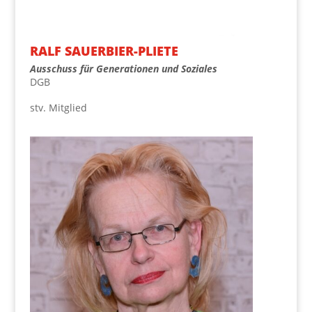
RALF SAU­ER­BIER-PLIE­TE
Aus­schuss für Gene­ra­tio­nen und Soziales
DGB
stv. Mit­glied