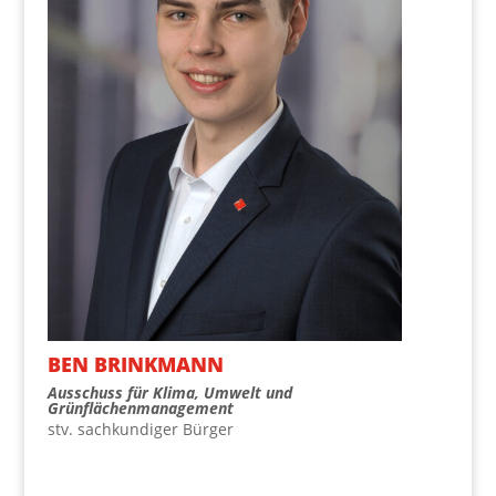
BEN BRINK­MANN
Aus­schuss für Kli­ma, Umwelt und
Grünflächenmanagement
stv. sach­kun­di­ger Bürger