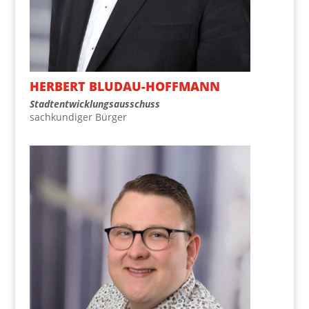
HER­BERT BLUDAU-HOFFMANN
Stadt­ent­wick­lungs­aus­schuss
sach­kun­di­ger Bürger