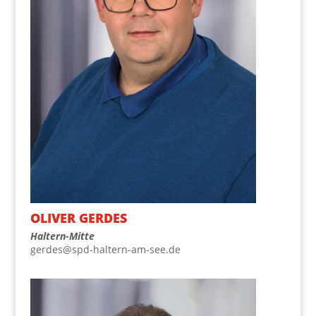
OLI­VER GERDES
Hal­tern-Mit­te
gerdes@spd-haltern-am-see.de