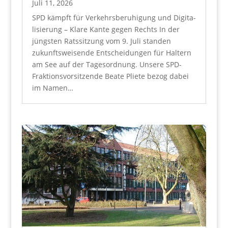
Juli 11, 2026
SPD kämpft für Ver­kehrs­be­ru­hi­gung und Digi­ta­
li­sie­rung – Kla­re Kan­te gegen Rechts In der
jüngs­ten Rats­sit­zung vom 9. Juli stan­den
zukunfts­wei­sen­de Ent­schei­dun­gen für Hal­tern
am See auf der Tages­ord­nung. Unse­re SPD-
Frak­ti­ons­vor­sit­zen­de Bea­te Plie­te bezog dabei
im Namen…