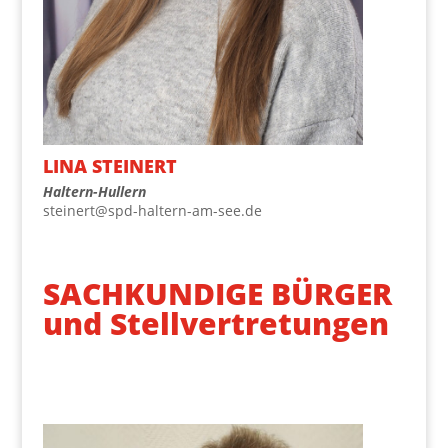
LINA STEI­NERT
Hal­tern-Hul­lern
steinert@spd-haltern-am-see.de
SACHKUNDIGE BÜRGER
und Stellvertretungen