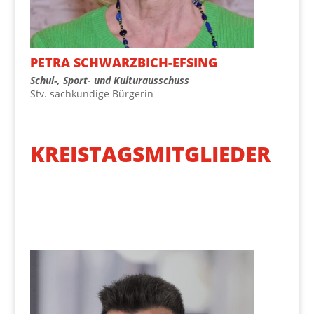
PETRA SCHWARZ­BICH-EFS­ING
Schul‑, Sport- und Kulturausschuss
Stv. sach­kun­di­ge Bürgerin
KREISTAGSMITGLIEDER