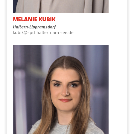
MELA­NIE KUBIK
Hal­tern-Lipp­rams­dorf
kubik@spd-haltern-am-see.de