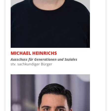
MICHA­EL HEINRICHS
Aus­schuss für Gene­ra­tio­nen und Soziales
stv. sach­kun­di­ger Bürger