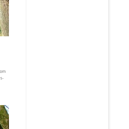
 vom
ns­