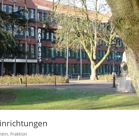
 Einrichtungen
mein
,
Fraktion