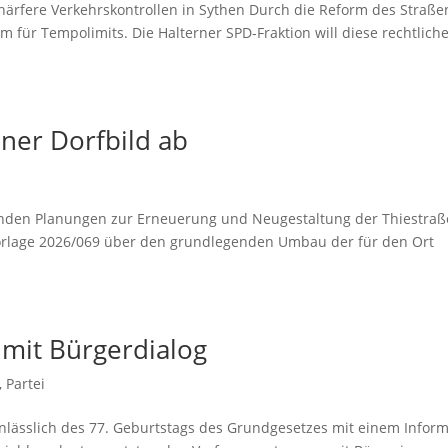
r­fe­re Ver­kehrs­kon­trol­len in Sythen Durch die Reform des Stra­ßen
ür Tem­po­li­mits. Die Hal­ter­ner SPD-Frak­ti­on will die­se recht­li­ch
­ner Dorf­bild ab
en­den Pla­nun­gen zur Erneue­rung und Neu­ge­stal­tung der Thie­stra­ß
 Vor­la­ge 2026/069 über den grund­le­gen­den Umbau der für den Ort
z mit Bürgerdialog
,
Partei
ss­lich des 77. Geburts­tags des Grund­ge­set­zes mit einem Infor­ma