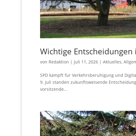
Wich­ti­ge Ent­schei­dun­gen
von
Redaktion
|
Juli 11, 2026
|
Aktuelles
,
Allge
SPD kämpft für Ver­kehrs­be­ru­hi­gung und Digi­ta
9. Juli stan­den zukunfts­wei­sen­de Ent­schei­dun
vor­sit­zen­de...