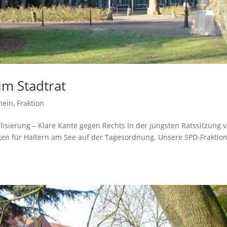
 im Stadtrat
mein
,
Fraktion
­li­sie­rung – Kla­re Kan­te gegen Rechts In der jüngs­ten Rats­sit­zung
­gen für Hal­tern am See auf der Tages­ord­nung. Unse­re SPD-Frak­ti­o