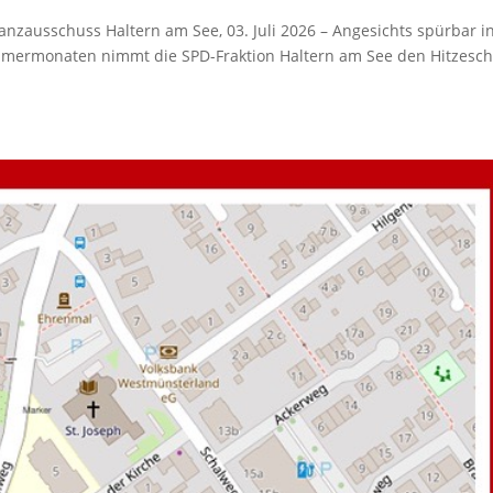
nanzausschuss Hal­tern am See, 03. Juli 2026 – Ange­sichts spür­bar i
Som­mer­mo­na­ten nimmt die SPD-Frak­ti­on Hal­tern am See den Hit­ze­sc