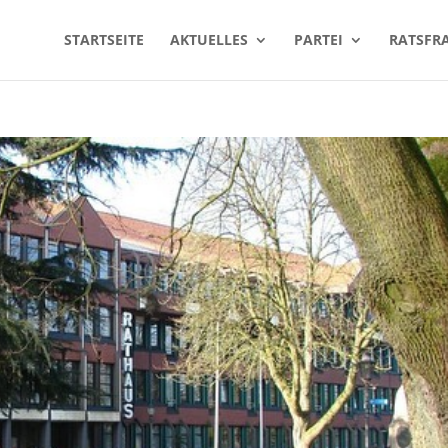
START­SEI­TE
AKTU­EL­LES
PAR­TEI
RATS­FRA