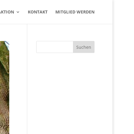
K­TI­ON
KON­TAKT
MIT­GLIED WERDEN