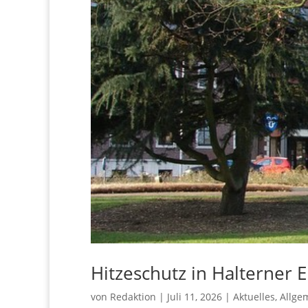
Hit­ze­schutz in Hal­ter­ner
von
Redaktion
|
Juli 11, 2026
|
Aktuelles
,
Allge