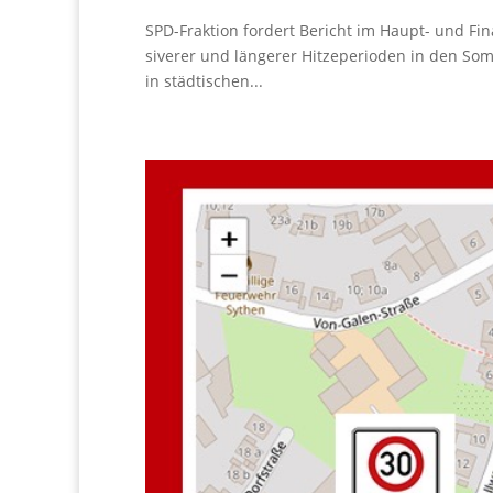
SPD-Frak­ti­on for­dert Bericht im Haupt- und Fi
si­ve­rer und län­ge­rer Hit­ze­pe­ri­oden in den 
in städ­ti­schen...