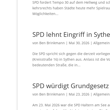
SPD for­dert Tem­po 30 auf dem Hell­weg und schä
kehrs­rechts haben Städ­te heu­te mehr Spiel­raum f
Mög­lich­kei­ten...
SPD lehnt Ein­griff in Sythe
von
Ben Brinkmann
|
Mai 30, 2026
|
Allgemein
Die SPD spricht sich gegen die der­zeit vor­lie­g
(Kreis­stra­ße 16) in Sythen aus. Anlass ist die
bedeu­ten­den Stra­ße, die in...
SPD wür­digt Grund­ge­set
von
Ben Brinkmann
|
Mai 23, 2026
|
Allgemein
Am 23. Mai 2026 war die SPD Hal­tern am See anlä