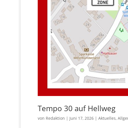
Tem­po 30 auf Hellweg
von
Redaktion
|
Juni 17, 2026
|
Aktuelles
,
Allg