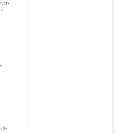
­ver­
en
e
­ti­